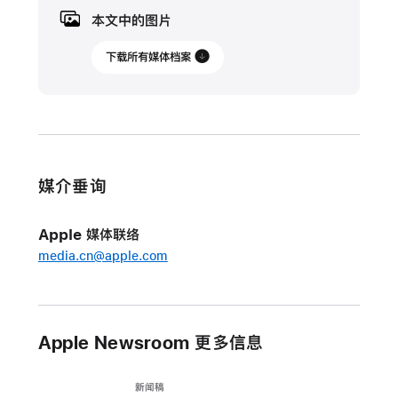
月
本文中的图片
18
日
下载所有媒体档案
更
新
中
国
媒介垂询
创
作
Apple 媒体联络
者
media.cn@apple.com
用
iPad
与
Apple Pencil
Apple Newsroom 更多信息
实
践
新闻稿
艺