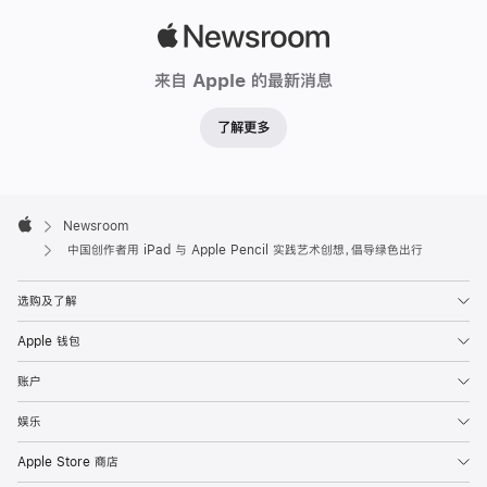
通
乘
Apple
客
Newsroom
来自 Apple 的最新消息
可
以
了解更多
自
由
选
Apple
Footer
择

Newsroom
Apple
并
中国创作者用 iPad 与 Apple Pencil 实践艺术创想，倡导绿色出行
下
选购及了解
载
交
Apple 钱包
通
账户
卡
卡
娱乐
面
Apple Store 商店
设