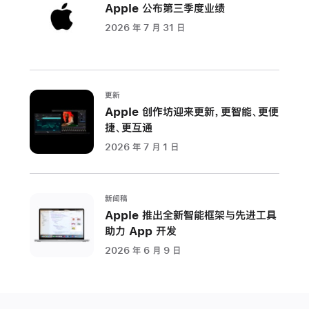
Apple 公布第三季度业绩
术
2026 年 7 月 31 日
创
想，
倡
导
更新
绿
Apple 创作坊迎来更新，更智能、更便
色
捷、更互通
出
2026 年 7 月 1 日
行
即
日
新闻稿
起，
Apple 推出全新智能框架与先进工具
国
助力 App 开发
内
2026 年 6 月 9 日
公
共
交