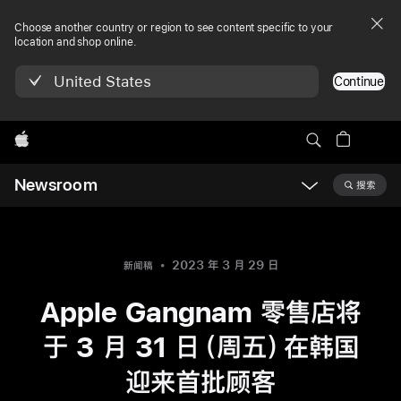
Choose another country or region to see content specific to your
location and shop online.
United States
Continue
Apple
Newsroom
搜索
Open
Newsroom
navigation
2023 年 3 月 29 日
新闻稿
Apple Gangnam 零售店将
于 3 月 31 日（周五）在韩国
迎来首批顾客