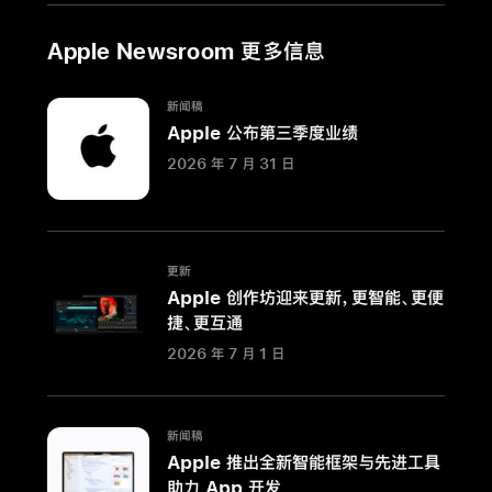
在
韩
Apple Newsroom 更多信息
国
迎
新闻稿
来
Apple 公布第三季度业绩
首
2026 年 7 月 31 日
批
顾
客
Apple
更新
Apple 创作坊迎来更新，更智能、更便
与
捷、更互通
K-
pop
2026 年 7 月 1 日
团
体
NewJeans
新闻稿
Apple 推出全新智能框架与先进工具
联
助力 App 开发
手