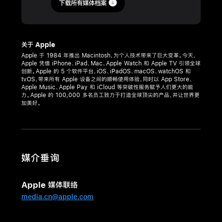
日
下载所有媒体档案
新
闻
关于 Apple
稿
Apple 于 1984 年推出 Macintosh，为个人技术带来了巨大变革。今天，
Apple 凭借 iPhone、iPad、Mac、Apple Watch 和 Apple TV 引领全球
Apple
创新。Apple 的 5 个软件平台，iOS、iPadOS、macOS、watchOS 和
Gangnam
tvOS，带来所有 Apple 设备之间的顺畅使用体验，同时以 App Store、
Apple Music、Apple Pay 和 iCloud 等突破性服务赋予人们更大的能
零
力。Apple 的 100,000 多名员工致力于打造全球顶尖的产品，并让世界更
售
加美好。
店
将
于
3
媒介垂询
月
31
Apple 媒体联络
日
media.cn@apple.com
（周
五）