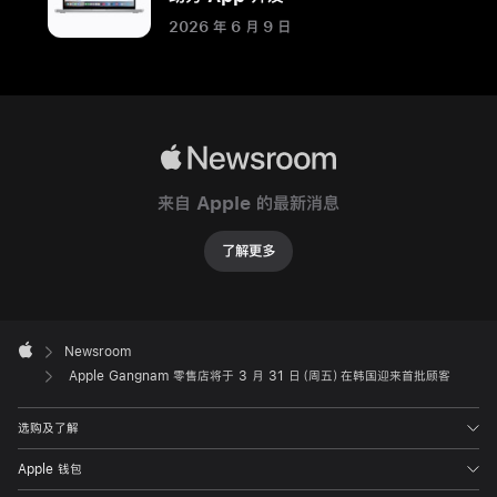
举
2026 年 6 月 9 日
办
Today
at
Apple
Apple
特
Newsroom
别
来自 Apple 的最新消息
活
动，
了解更多
彰
显
江
Apple
Footer

Newsroom
南
Apple
Apple Gangnam 零售店将于 3 月 31 日（周五）在韩国迎来首批顾客
区
的
选购及了解
活
力
Apple 钱包