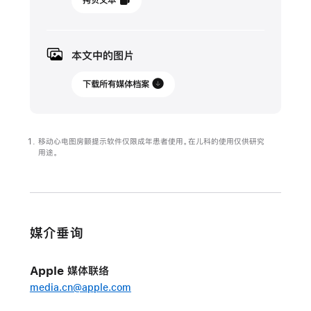
拷贝文本
年
2
月
本文中的图片
21
日
下载所有媒体档案
更
新
移动心电图房颤提示软件仅限成年患者使用。在儿科的使用仅供研究
依
用途。
托
Apple
Watch，
研
媒介垂询
究
人
Apple 媒体联络
员
media.cn@apple.com
探
索