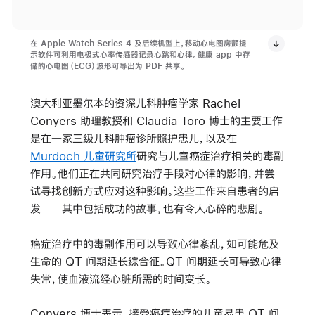
在 Apple Watch Series 4 及后续机型上，移动心电图房颤提
示软件可利用电极式心率传感器记录心跳和心律。健康 app 中存
储的心电图（ECG）波形可导出为 PDF 共享。
澳大利亚墨尔本的资深儿科肿瘤学家 Rachel
Conyers 助理教授和 Claudia Toro 博士的主要工作
是在一家三级儿科肿瘤诊所照护患儿，以及在
Murdoch 儿童研究所
研究与儿童癌症治疗相关的毒副
作用。他们正在共同研究治疗手段对心律的影响，并尝
试寻找创新方式应对这种影响。这些工作来自患者的启
发——其中包括成功的故事，也有令人心碎的悲剧。
癌症治疗中的毒副作用可以导致心律紊乱，如可能危及
生命的 QT 间期延长综合征。QT 间期延长可导致心律
失常，使血液流经心脏所需的时间变长。
Conyers 博士表示，接受癌症治疗的儿童易患 QT 间