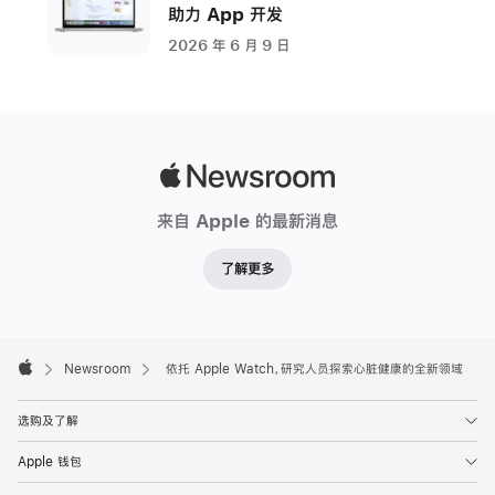
助力 App 开发
成
年
2026 年 6 月 9 日
人
的
心
跳
Apple
次
Newsroom
数
来自 Apple 的最新消息
超
过
了解更多
10
万
次。
Apple
Footer

Newsroom
依托 Apple Watch，研究人员探索心脏健康的全新领域
一
Apple
次
选购及了解
一
次
Apple 钱包
的