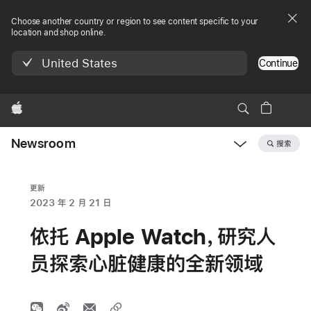
Choose another country or region to see content specific to your
location and shop online.
United States
Continue
Apple
Newsroom
搜索
Open
Newsroom
navigation
更新
2023 年 2 月 21 日
依托 Apple Watch，研究人
员探索心脏健康的全新领域