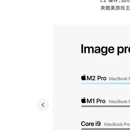
L2 缓存。图
来媲美游戏主
previous