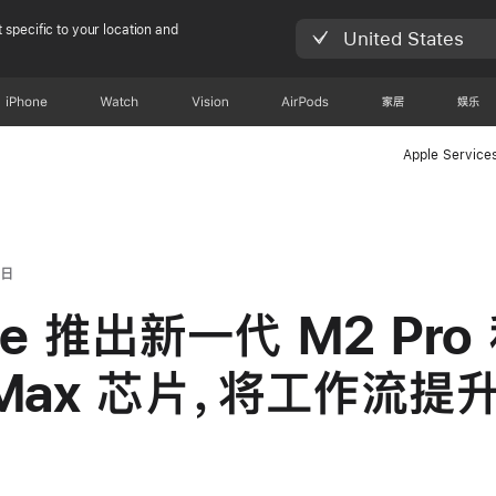
 specific to your location and
United States
iPhone
Watch
Vision
AirPods
家居
娱乐
Apple Service
 日
le 推出新一代 M2 Pro
 Max 芯片，将工作流提