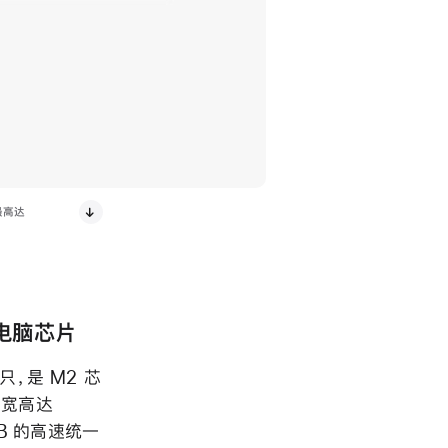
升最高达
本电脑芯片
只，是 M2 芯
带宽高达
GB 的高速统一