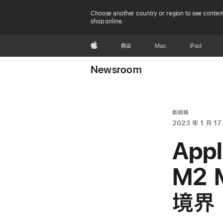
Choose another country or region to see content
shop online.
Apple
商店
Mac
iPad
Newsroom
新闻稿
2023 年 1 月 17
App
M2
境界