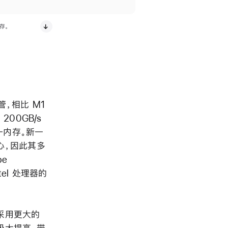
存。
管，相比 M1
200GB/s
一内存。新一
核心，因此其多
be
tel 处理器的
时采用更大的