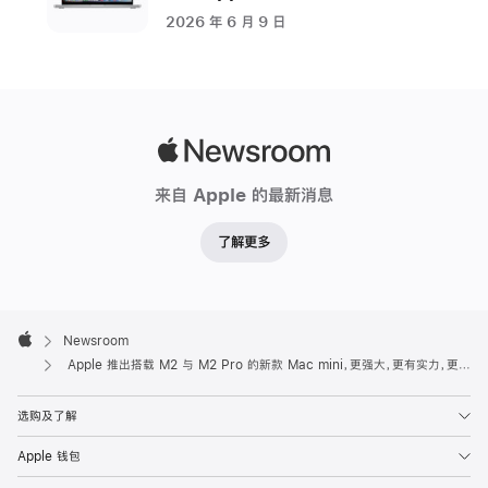
亚
2026 年 6 月 9 日
州，
库
比
提
诺
Apple
Newsroom
来自 Apple 的最新消息
Apple 今
日
了解更多
推
出
由
Apple
M2
Footer

Newsroom
与
Apple
Apple 推出搭载 M2 与 M2 Pro 的新款 Mac mini，更强大，更有实力，更多才多艺
全
新
选购及了解
M2
Apple 钱包
Pro