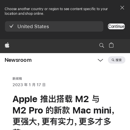
Choose another country or region to see content specific to your
location and shop online.
United States
Continue
Apple
Newsroom
搜索
Open
Newsroom
navigation
新闻稿
2023 年 1 月 17 日
Apple 推出搭载 M2 与
M2 Pro 的新款 Mac mini，
更强大，更有实力，更多才多