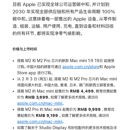
目前 Apple 已实现全球公司运营碳中和，并计划到
2030 年实现全部供应链和所有产品生命周期 100%
碳中和。这意味着每一部售出的 Apple 设备，从零件制
造、组装、运输、用户使用、充电，直到设备和材料回收
的所有环节，都将实现净零气候影响。
价格与上市时间
搭载 M2 和 M2 Pro 芯片的新款 Mac mini 1月 19日 起接受
订购。中国大陆的顾客可通过
apple.com.cn/store
和 Apple
Store app 进行订购。
从 2 月 3 日（周五）起，搭载 M2 和 M2 Pro 芯片的 Mac mini
将面向
澳大利亚
、
中国大陆
、
香港
、
日本
、
澳门
和
新西兰
顾客发售。
搭载 M2 的 Mac mini 起售价为
RMB 4,499
，教育优惠起售
价为
RMB 3,699
。如需了解更多技术规格，请访问
apple.com.cn/mac-mini
。
搭载 M2 Pro 的 Mac mini 起售价为
RMB 9,999
，教育优
惠起售价为
RMB 9,199
。如需了解更多技术规格，请访问
apple.com.cn/mac-mini
。
如需了解关于 Studio Display 和妙控配件的更多技术规格及详