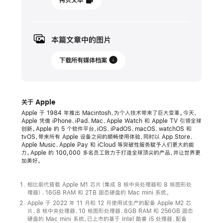
拷贝文本
年
1
月
本篇文章中的图片
17
日
下载所有媒体档案
新
闻
关于 Apple
稿
Apple 于 1984 年推出 Macintosh，为个人技术带来了巨大变革。今天，
Apple 凭借 iPhone、iPad、Mac、Apple Watch 和 Apple TV 引领全球
Apple
创新。Apple 的 5 个软件平台，iOS、iPadOS、macOS、watchOS 和
推
tvOS，带来所有 Apple 设备之间的顺畅使用体验，同时以 App Store、
Apple Music、Apple Pay 和 iCloud 等突破性服务赋予人们更大的能
出
力。Apple 的 100,000 多名员工致力于打造全球顶尖的产品，并让世界更
搭
加美好。
载
M2
相比前代搭载 Apple M1 芯片（集成 8 核中央处理器和 8 核图形处
理器）、16GB RAM 和 2TB 固态硬盘的 Mac mini 系统。
与
Apple 于 2022 年 11 月和 12 月使用试生产的配备 Apple M2 芯
M2 Pro
片、8 核中央处理器、10 核图形处理器、8GB RAM 和 256GB 固态
硬盘的 Mac mini 系统，已上市的基于 Intel 酷睿 i5 处理器、配备
的