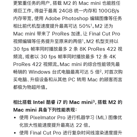
更繁重任务的用户，搭载 M2 的 Mac mini 也能胜任
艰巨工作。得益于最高 24GB 统一内存和 100GB/s
内存带宽，使用 Adobe Photoshop 编辑图像等任务
相比前代机型速度提升最高可达 50%
。M2 还为
1
Mac mini 带来了 ProRes 加速，让 Final Cut Pro
视频编辑等任务提升至原来的两倍
。M2 机型支持以
1
30 fps 帧率同时播放最多 2 条 8K ProRes 422 视
频流，或者以 30 fps 帧率同时播放最多 12 条 4K
ProRes 422 视频流。Mac mini 的综合性能领先最
畅销的 Windows 台式电脑最高可达 5 倍
，对首次购
2
买电脑、升级设备和从其他 PC 转用 Mac 的顾客而言
都极为物超所值。
相比搭载 Intel 酷睿 i7 的 Mac mini
，搭载 M2 的
3
Mac mini 具备下列性能表现：
使用 Pixelmator Pro 进行机器学习（ML）图像优
化放大性能速度提升最高达 22 倍。
使用 Final Cut Pro 进行复杂时间线渲染速度提升