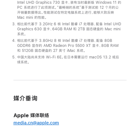
Intel UHD Graphics 730 显卡、装有当时最新版 Windows 11 的
新
PC 系统进行了此项测试。“最畅销的系统”基于测试前 12 个月的公
开销量数据得出。性能测试在特定电脑系统上进行，能够大致反映
款
Mac mini 的性能。
Mac mini，
相比前代基于 3.2GHz 6 核 Intel 酷睿 i7 处理器、配备 Intel UHD
Graphics 630 显卡、64GB RAM 和 2TB 固态硬盘的 Mac mini
更
系统。
强
相比前代基于 3.8GHz 8 核 Intel 酷睿 i7 处理器、配备 8GB
GDDR6 显存的 AMD Radeon Pro 5500 XT 显卡、8GB RAM
大，
和 512GB 固态硬盘的 27 英寸 iMac 系统。
更
中国大陆尚未支持 Wi-Fi 6E。在日本需要运行 macOS 13.2 或后
有
续系统。
实
力，
更
多
媒介垂询
才
多
Apple 媒体联络
艺
media.cn@apple.com
Mac
mini