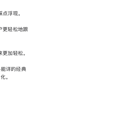
踩点浮现。
户更轻松地跟
来更加轻松。
熟能详的经典
优化。