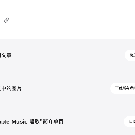
202
闻文章
拷
年
12
月
6
文中的图片
下载所有媒
日
新
闻
稿
pple Music 唱歌”简介单页
阅读
App