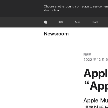
Choose another country or region to see content
shop online.
Apple
商店
Mac
iPad
Newsroom
新闻稿
2022 年 12 月 6
App
“Ap
Apple
唱数以千万