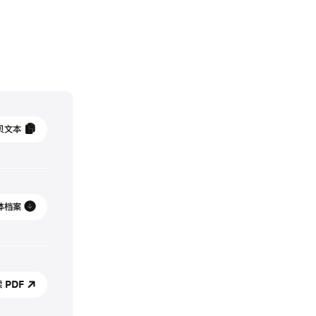
2
贝文本
体档案
 PDF
le