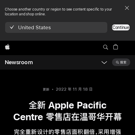
Choose another country or region to see content specific to your
location and shop online.
United States
Continue
Apple
Newsroom
搜索
Open
Newsroom
navigation
2022 年 11 月 18 日
更新
全新 Apple Pacific
Centre 零售店在温哥华开幕
完全重新设计的零售店面积翻倍，采用增强