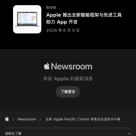
售
新闻稿
店
Apple 推出全新智能框架与先进工具
面
助力 App 开发
积
2026 年 6 月 9 日
翻
倍，
采
用
增
Apple
强
Newsroom
来自 Apple 的最新消息
的
可
了解更多
持
续
性
Apple
Footer
设

Newsroom
全新 Apple Pacific Centre 零售店在温哥华开幕
Apple
计，
通
选购及了解