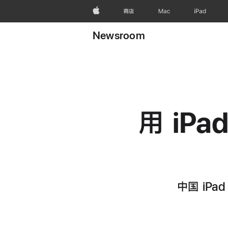
Apple
商店
Mac
iPad
Newsroom
用 iPa
中国 iPa