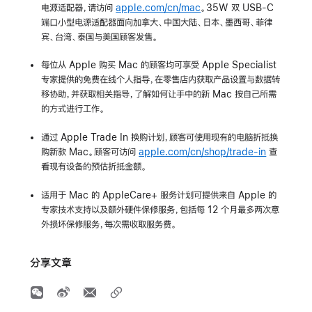
电源适配器
，请访问
apple.com/cn/mac
。35W 双 USB-C
端口小型电源适配器面向
加拿大
、
中国大陆
、
日本
、
墨西哥
、
菲律
宾
、
台湾
、
泰国
与
美国
顾客发售。
每位从 Apple 购买 Mac 的顾客均可享受 Apple Specialist
专家提供的免费在线个人指导，在零售店内获取产品设置与数据转
移协助，并获取相关指导，了解如何让手中的新 Mac 按自己所需
的方式进行工作。
通过 Apple Trade In 换购计划，顾客可使用现有的电脑折抵换
购新款 Mac。顾客可访问
apple.com/cn/shop/trade-in
查
看现有设备的预估折抵金额。
适用于 Mac 的 AppleCare+ 服务计划可提供来自 Apple 的
专家技术支持以及额外硬件保修服务，包括每 12 个月最多两次意
外损坏保修服务，每次需收取服务费。
分享文章