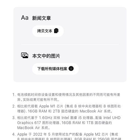
Media
新闻文章
2022
拷贝文本
年
7
月
本文中的图片
6
日
下载所有媒体档案
更
新
电池续航时间依设备设置和使用情况及其他因素的不同而可能有所差
搭
异。实际结果可能有所不同。
相比前代搭载 Apple M1 芯片 (集成 8 核中央处理器和 8 核图形处
载
理器)、16GB RAM 和 2TB 固态硬盘的 MacBook Air 系统。
M2
相比前代基于 1.6GHz 双核 Intel 酷睿 i5 处理器、配备 Intel UHD
Graphics 617 图形处理器、16GB RAM 和 1TB 固态硬盘的
芯
MacBook Air 系统。
片
Apple 于 2022 年 5 月使用试生产的配备 Apple M2 芯片 (集成
的
8 核中央处理器和 8 核图形处理器)、8GB RAM 和 256GB 固态硬