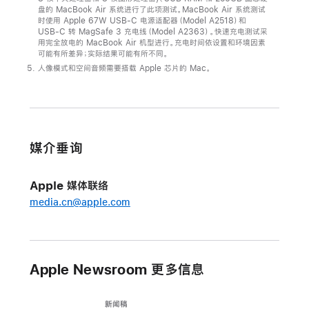
盘的 MacBook Air 系统进行了此项测试。MacBook Air 系统测试
全
时使用 Apple 67W USB-C 电源适配器（Model A2518）和
新
USB-C 转 MagSafe 3 充电线（Model A2363）。快速充电测试采
用完全放电的 MacBook Air 机型进行。充电时间依设置和环境因素
MacBook
可能有所差异；实际结果可能有所不同。
Air
人像模式和空间音频需要搭载 Apple 芯片的 Mac。
于
7
月
8
媒介垂询
日
（周
Apple 媒体联络
五）
media.cn@apple.com
起
接
受
订
Apple Newsroom 更多信息
购
MacBook
新闻稿