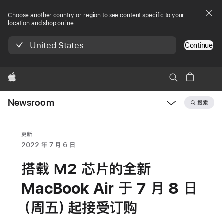
Choose another country or region to see content specific to your
location and shop online.
United States
Continue
Apple
Newsroom
搜索
Open
Newsroom
navigation
更新
2022 年 7 月 6 日
搭载 M2 芯片的全新
MacBook Air 于 7 月 8 日
（周五）起接受订购