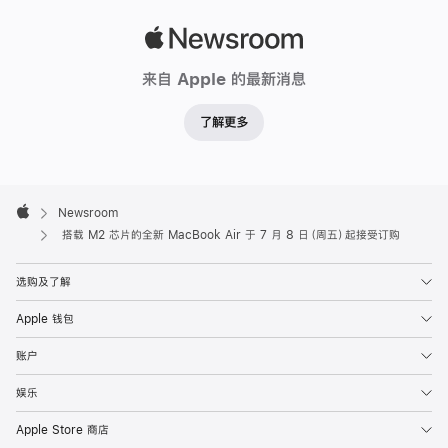
宽
Apple
大
Newsroom
的
来自 Apple 的最新消息
13.6
英
了解更多
寸
Liquid
视
Apple
Footer

网
Newsroom
Apple
搭载 M2 芯片的全新 MacBook Air 于 7 月 8 日（周五）起接受订购
膜
显
选购及了解
示
屏，
Apple 钱包
1080p
账户
高
清
娱乐
摄
Apple Store 商店
像