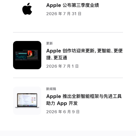
Air
Apple 公布第三季度业绩
拥
2026 年 7 月 31 日
有
全
新
纤
更新
薄
Apple 创作坊迎来更新，更智能、更便
设
捷、更互通
计、
2026 年 7 月 1 日
四
种
优
新闻稿
雅
Apple 推出全新智能框架与先进工具
外
助力 App 开发
观，
2026 年 6 月 9 日
配
备
更