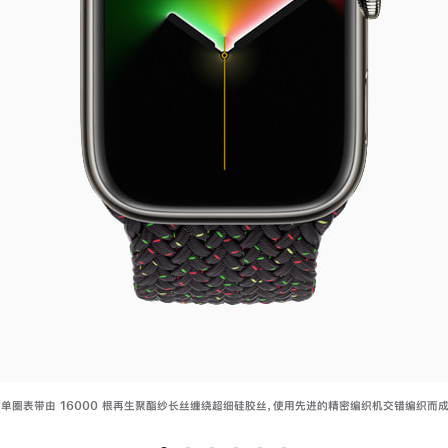
ty”编织单圈表带由 16000 根再生聚酯纱长丝缠绕超细硅胶丝，使用先进的精密编织机交错编织而