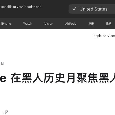
 specific to your location and
United States
iPhone
Watch
Vision
AirPods
家居
娱乐
Apple Service
 日
ple 在黑人历史月聚焦黑