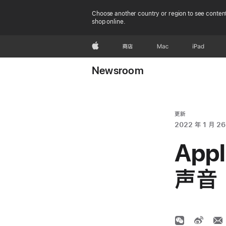
Choose another country or region to see content
shop online.
Apple
商店
Mac
iPad
Newsroom
更新
2022 年 1 月 26
Ap
声音