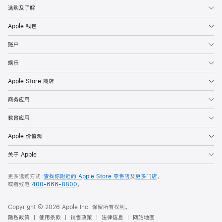
Twitch
选购及了解
等
大
Apple 钱包
量
账户
app
娱乐
同
播
Apple Store 商店
共
商务应用
享
教育应用
是
一
Apple 价值观
组
关于 Apple
用
于
更多选购方式：
查找你附近的 Apple Store 零售店
及
更多门店
，
在
或者致电
400-666-8800
。
FaceTime
通
Copyright © 2026 Apple Inc. 保留所有权利。
话
隐私政策
使用条款
销售政策
法律信息
网站地图