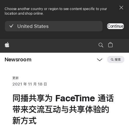
Choose another country or region to see content specific to your
location and shop online.
United States
Continue
Apple
Newsroom
搜索
Open
Newsroom
navigation
更新
2021 年 11 月 18 日
同播共享为 FaceTime 通话
带来交流互动与共享体验的
新方式