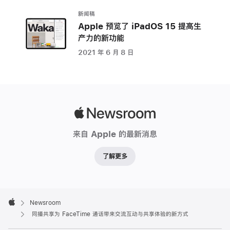
的
新闻稿
新
Apple 预览了 iPadOS 15 提高生
方
产力的新功能
式
2021 年 6 月 8 日
同
播
共
享
Apple
适
Newsroom
用
来自 Apple 的最新消息
于
Apple Music、
了解更多
抖
音、
NBA、
Apple
Footer

Newsroom
Paramount+、
Apple
同播共享为 FaceTime 通话带来交流互动与共享体验的新方式
SHOWTIME、