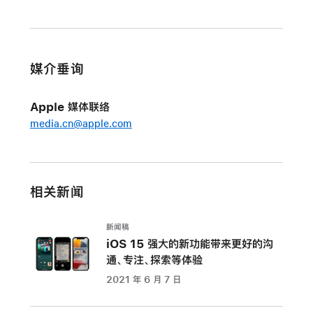
播
共
享
为
媒介垂询
FaceTime
通
Apple 媒体联络
话
media.cn@apple.com
带
来
交
流
相关新闻
互
动
新闻稿
与
iOS 15 强大的新功能带来更好的沟
共
通、专注、探索等体验
享
2021 年 6 月 7 日
体
验