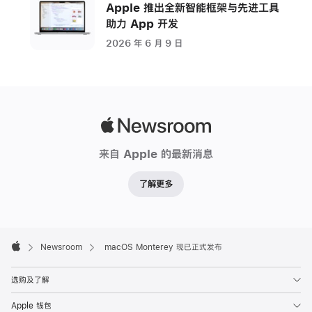
成
Apple 推出全新智能框架与先进工具
助力 App 开发
更
多
2026 年 6 月 9 日
任
务、
使
用
Apple
多
Newsroom
台
来自 Apple 的最新消息
Apple
设
了解更多
备
顺
畅
Apple
Footer

Newsroom
macOS Monterey 现已正式发布
开
Apple
展
选购及了解
工
作。
Apple 钱包