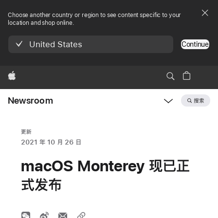
Choose another country or region to see content specific to your
location and shop online.
United States
Continue
Apple
Newsroom
搜索
Open
Newsroom
navigation
更新
2021 年 10 月 26 日
macOS Monterey 现已正
式发布