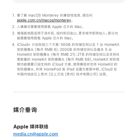
更
新
要了解 macOS Monterey 的兼容性信息，请访问
macOS
apple.com.cn/macos/monterey
。
人像模式需要使用搭载 Apple 芯片的 Mac。
Monterey
增强版地图适用于洛杉矶、纽约和旧金山，更多城市即将加入。部分功
现
能需要使用搭载 Apple 芯片的 Mac。
已
iCloud+ 计划包括三个方案：50GB 的存储空间以及 1 台 HomeKit
安防摄像头 (每月 RMB 6)；200GB 的存储空间以及最多 5 台
正
HomeKit 安防摄像头 (每月 RMB 21)；2TB 的存储空间以及支持任
式
意数量的 HomeKit 安防摄像头 (每月 RMB 68)。HomeKit 安防视
频功能需要订阅支持的 iCloud 方案，使用兼容并支持 HomeKit 的
发
安防摄像头，并将 HomePod 或 iPad 设置为家居中枢。iCloud 在
布
中国内地由云上贵州 (云上艾珀 (贵州) 技术有限公司) 运营。
macOS
Monterey
带
媒介垂询
来
多
项
Apple 媒体联络
开
media.cn@apple.com