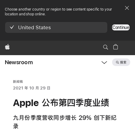
Choose another country or region to see content specific to your
location and shop online.
United States
Continue
Apple
Newsroom
搜索
Open
Newsroom
navigation
新闻稿
2021 年 10 月 29 日
Apple 公布第四季度业绩
九月份季度营收同步增长 29% 创下新纪
录