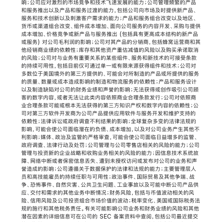
响；公司应对激烈的市场竞争和技术飞速发展的能力；公司管理频繁的产品
和服务推出以及产品和服务过渡的能力，包括公司向市场及时提供新产品、
服务和技术创新以及刺激客户需求的能力；产品和服务组合改变以及地区、
货币或渠道组合改变、组件成本增加、面向公司服务的内容开发、采购与提供
成本增加、价格竞争或新产品与服务推出 (包括具有更高成本结构的新产品
或服务) 对公司毛利润的影响；公司对其产品的分销商，包括蜂窝运营商和其
他经销商业绩的依赖性；库存和其他资产重估减值的风险以及购买承诺取消
的风险；公司对与业务有重要关系的某些组件、服务和新技术的可接受条款
的持续可用性，包括目前仅可通过单一或有限来源获得组件和技术；公司对
多数位于美国境外的第三方提供的、可能会对所制造的产品或所提供的服务
的质量、数量或成本造成影响的制造和物流服务的依赖性；产品和服务设计
以及制造缺陷对公司的财务业绩和声誉的影响；无法获得或创作吸引公司顾
客的数字内容，或者无法让此类内容依照商业合理条款发行；公司对依照商
业合理条款可能或根本无法获得的第三方知识产权和数字内容的依赖性；公
司对第三方软件开发商为公司产品提供应用软件与服务开发和维护支持的
依赖性；法律诉讼或政府调查不利结果的影响；全球复杂多变的法律法规的
影响，可能会使公司面临潜在的负债、成本增加，以及对公司业务产生其他不
利影响；媒体、政治及监管的严格审查，可能会使公司面临日益增多的监管、
政府调查、法律行动及处罚；公司管理与公司零售店相关的风险的能力；公司
管理与投资新的企业战略和收购业务相关的风险的能力；因信息技术系统故
障、网络中断或者保密信息丢失、遭到未授权访问或发布对公司的业务和声
誉造成的影响；公司遵循关于数据保护的法律和法规的能力；主要管理层人
员和高技能雇员的持续任职与可用性；政治事件、国际贸易及其他争端、战
争、恐怖事件、自然灾害、公共卫生问题、工业事故以及可能中断公司产品供
应、交付和需求的其他业务中断情况；财务风险，包括与币值波动相关的风
险、信用风险及公司投资组合市场价值的波动；税率变化、美国或国际税务法
规的施行和其他税务责任。有关可能影响公司业务和财务业绩的风险和其他
潜在因素的详细信息可在公司的 SEC 备案资料中查阅，包括公司最近提交