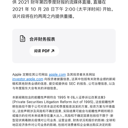
供 2021 财年第四季度财报的流媒体直播，直播在
2021 年 10 月 28 日下午 2:00（太平洋时间）开始。
该片段将在约两周之内提供重播。
Media
合并财务报表
阅读 PDF
Apple 定期在其公司网站
apple.com
及其投资者关系网站
investor.apple.com
向投资者披露信息。这其中包括有关财务业绩的新闻
稿和其他财务业绩的信息、提交或提供给 SEC 的报告、公司治理信息，以及
与年度股东大会有关的详细信息。
本新闻稿包含的前瞻性声明符合 1995 年《私人证券诉讼改革法案》
(Private Securities Litigation Reform Act of 1995)。这些前瞻性声
明包括但不限于公司对资本返还和季度股息派发的方案、投资方案与环境倡
议。这些声明涉及风险和不确定因素，实际结果可能会与前瞻性声明所明示
或暗示的任何未来结果存在重大出入。风险和不确定因素包括但不限于：新
型冠状病毒肺炎疫情对公司业务、运营业绩、财务状况和股价的影响；全球和
地区经济条件对公司业务的影响，包括对消费者和企业做出购买决定的影