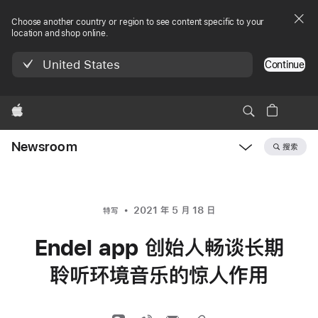
Choose another country or region to see content specific to your
location and shop online.
United States
Continue
Apple
Newsroom
搜索
Open
Newsroom
navigation
2021 年 5 月 18 日
特写
Endel app 创始人畅谈长期
聆听环境音乐的惊人作用