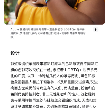
Apple 独特的彩虹版系列表带一直是我们与 LGBTQ+ 群体并
肩携手、支持他们、并为公司能有他们的加入而感到自豪的鲜明写
照。
设计
彩虹版编织单圈表带将彩虹原本的色彩与取自不同彩虹
旗的色彩巧妙交织在一起，象征着 LGBTQ+ 世界多元
化的广度，以及一场跨越几代人的难忘历史。黑色和棕
色象征着黑人和拉丁裔群体，以及那些因艾滋病毒/艾滋
病而去世或仍然带病生存的人们，而浅蓝色、粉色和白
色则代表跨性别者、非二元性別者和间性人。这款独特
表带采用弹性再生纱与硅胶丝交错编织而成，无表扣式
设计令佩戴格外舒适。 为确保佩戴舒适贴合，顾客可从