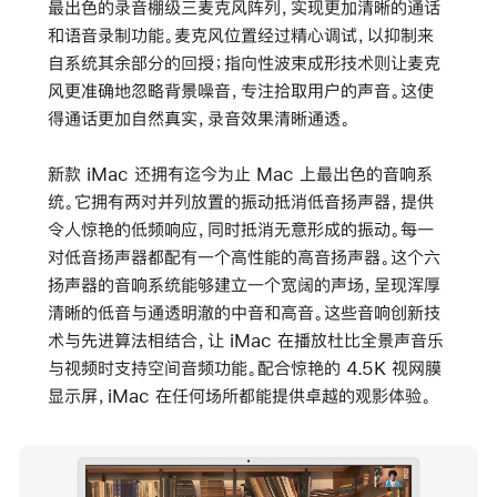
最出色的录音棚级三麦克风阵列，实现更加清晰的通话
和语音录制功能。麦克风位置经过精心调试，以抑制来
自系统其余部分的回授；指向性波束成形技术则让麦克
风更准确地忽略背景噪音，专注拾取用户的声音。这使
得通话更加自然真实，录音效果清晰通透。
新款 iMac 还拥有迄今为止 Mac 上最出色的音响系
统。它拥有两对并列放置的振动抵消低音扬声器，提供
令人惊艳的低频响应，同时抵消无意形成的振动。每一
对低音扬声器都配有一个高性能的高音扬声器。这个六
扬声器的音响系统能够建立
一个
宽阔的声场，呈现浑厚
清晰的低音与通透明澈的中音和高音。这些音响创新技
术与先进算法相结合，让 iMac 在播放杜比全景声音乐
与视频时支持空间音频功能
。
配合惊艳的 4.5K 视网膜
显示屏，iMac 在任何场所都能提供卓越的观影体验。