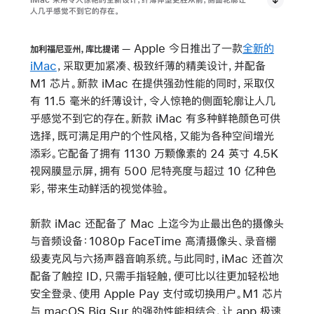
iMac 采用令人惊艳的全新设计，纤薄体型更胜从前，侧面轮廓让
人几乎感觉不到它的存在。
Apple 今日推出了一款
全新的
加利福尼亚州，库比提诺
iMac
，采取更加紧凑、极致纤薄的精美设计，并配备
M1 芯片。新款 iMac 在提供强劲性能的同时，采取仅
有 11.5 毫米的纤薄设计，令人惊艳的侧面轮廓让人几
乎感觉不到它的存在。新款 iMac 有多种鲜艳颜色可供
选择，既可满足用户的个性风格，又能为各种空间增光
添彩。它配备了拥有 1130 万颗像素的 24 英寸 4.5K
视网膜显示屏，拥有 500 尼特亮度与超过 10 亿种色
彩，带来生动鲜活的视觉体验。
新款 iMac 还配备了 Mac 上迄今为止最出色的摄像头
与音频设备：1080p FaceTime 高清摄像头、录音棚
级麦克风与六扬声器音响系统。与此同时，iMac 还首次
配备了触控 ID，只需手指轻触，便可比以往更加轻松地
安全登录、使用 Apple Pay 支付或切换用户。M1 芯片
与 macOS Big Sur 的强劲性能相结合，让 app 极速