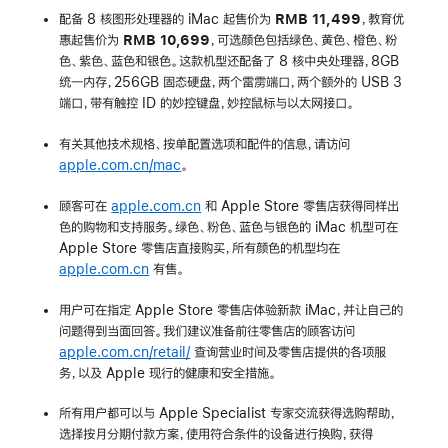
配备 8 核图形处理器的 iMac 起售价为
RMB 11,499
，教育优
惠起售价为
RMB 10,699
，可选颜色包括绿色、黄色、橙色、粉
色、紫色、蓝色和银色。这款机型还配备了 8 核中央处理器，8GB
统一内存，256GB 固态硬盘，两个雷雳端口，两个额外的 USB 3
端口，带有触控 ID 的妙控键盘，妙控鼠标与以太网接口。
有关其他技术规格、按单配置选项和配件的信息，请访问
apple.com.cn/mac
。
顾客可在
apple.com.cn
和 Apple Store 零售店获得同样出
色的购物和支持服务。绿色、粉色、蓝色与银色的 iMac 机型可在
Apple Store 零售店直接购买，所有颜色的机型均在
apple.com.cn
有售。
用户可在指定 Apple Store 零售店体验新款 iMac，并让自己的
问题得到当面回答。我们建议准备前往零售店的顾客访问
apple.com.cn/retail/
查询营业时间及零售店提供的各项服
务，以及 Apple 现行的健康和安全措施。
所有用户都可以与 Apple Specialist 专家交流获得选购帮助，
选择按月分期付款方案，使用符合条件的设备进行换购，获得