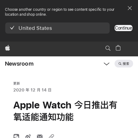
Choose another country or region to see content specific to your
location and shop online.
United States
Continue
Apple
Newsroom
搜索
Open
Newsroom
navigation
更新
2020 年 12 月 14 日
Apple Watch 今日推出有
氧适能通知功能