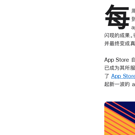
每
闪现的成果。
并最终变成真
App St
已成为其所服
了
App St
起新一波的 a