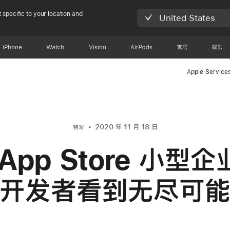
 specific to your location and
United States
iPhone
Watch
Vision
AirPods
家居
娱乐
Apple Service
2020 年 11 月 18 日
特写
App Store 小型
开发者看到无尽可