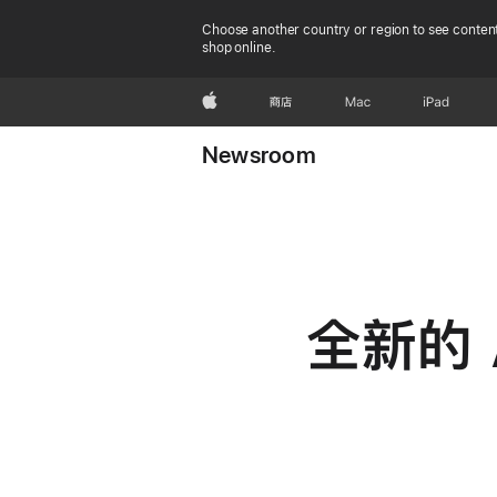
Choose another country or region to see content
shop online.
Apple
商店
Mac
iPad
Newsroom
全新的 