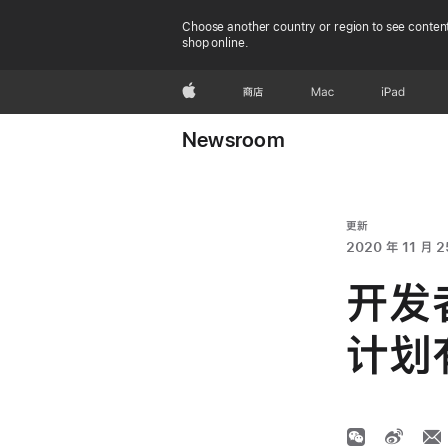
Choose another country or region to see content
shop online.
Apple
商店
Mac
iPad
Newsroom
更新
2020 年 11 月 2
开发者
计划