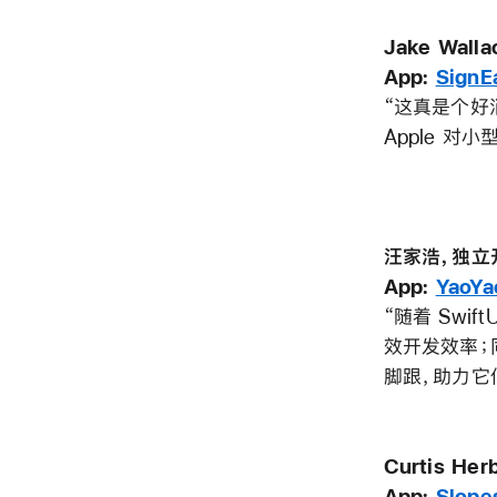
Jake Wal
App:
SignE
“这真是个好
Apple 对
汪家浩，独立
App:
YaoYa
“随着 Swi
效开发效率；同
脚跟，助力它
Curtis He
App:
Slope