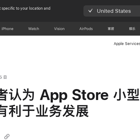
 specific to your location and
United States
iPhone
Watch
Vision
AirPods
家居
娱乐
Apple Service
5 日
认为 App Store 小
有利于业务发展