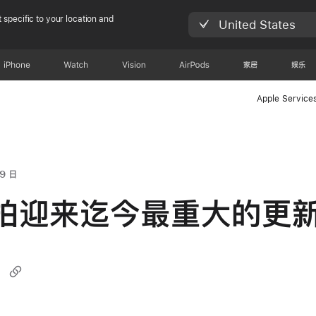
 specific to your location and
United States
iPhone
Watch
Vision
AirPods
家居
娱乐
Apple Service
9 日
拍迎来迄今最重大的更