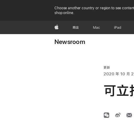
Choose another country or region to see content
shop online.
Apple
商店
Mac
iPad
Newsroom
更新
2020 年 10 月 2
可立