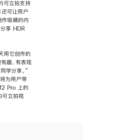
 的可立拍支持
版本还可让用户
创作吸睛的内
分享 HDR
每天用它创作的
建有趣、有表现
和同学分享，”
更新将为用户带
2 Pro 上的
的可立拍视