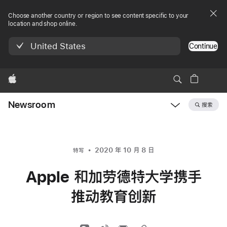
Choose another country or region to see content specific to your
location and shop online.
United States
Continue
Apple
Newsroom
搜索
Open
Newsroom
navigation
2020 年 10 月 8 日
特写
Apple 和加劳德特大学携手
推动教育创新