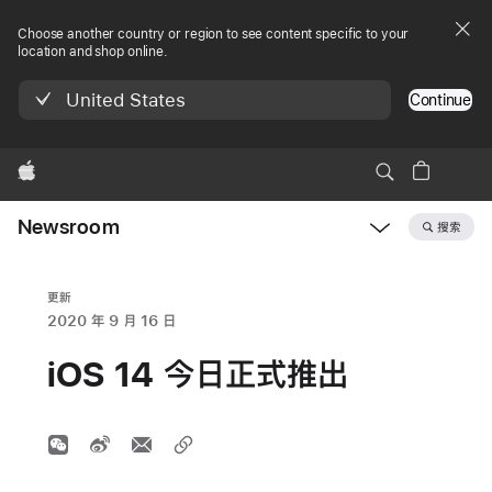
Choose another country or region to see content specific to your
location and shop online.
United States
Continue
Apple
Newsroom
搜索
Open
Newsroom
navigation
更新
2020 年 9 月 16 日
iOS 14 今日正式推出