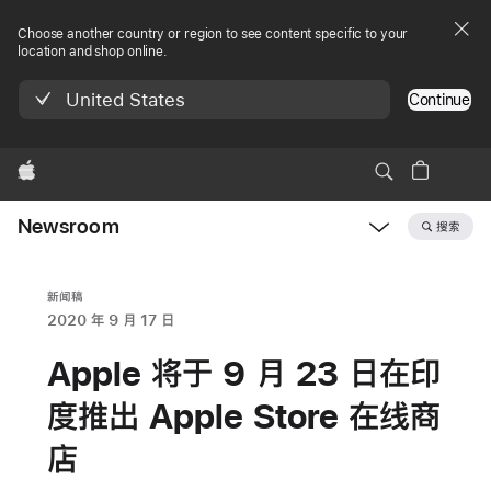
Choose another country or region to see content specific to your
location and shop online.
United States
Continue
Apple
Newsroom
搜索
Open
Newsroom
navigation
新闻稿
2020 年 9 月 17 日
Apple 将于 9 月 23 日在印
度推出 Apple Store 在线商
店