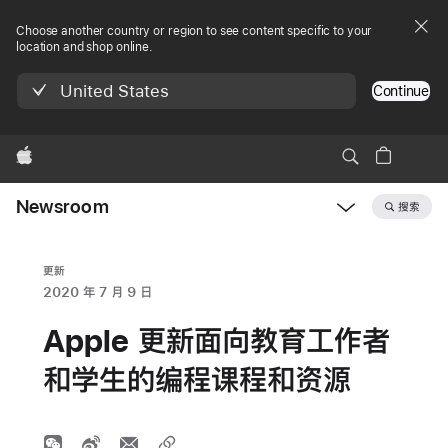
Choose another country or region to see content specific to your
location and shop online.
United States
Continue
Apple
Newsroom
搜索
Open
Newsroom
navigation
更新
2020 年 7 月 9 日
Apple 更新面向教育工作者
和学生的编程课程和资源