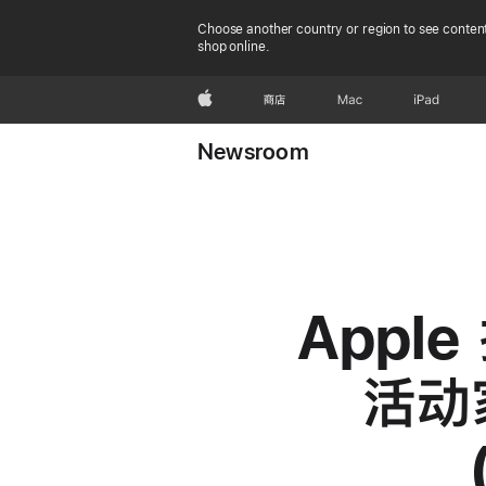
Choose another country or region to see content
shop online.
Apple
商店
Mac
iPad
Newsroom
Appl
活动