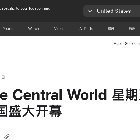
 specific to your location and
United States
iPhone
Watch
Vision
AirPods
家居
娱乐
Apple Service
 日
le Central World 
国盛大开幕