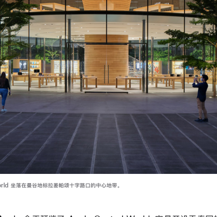
al World 坐落在曼谷地标拉差帕颂十字路口的中心地带。