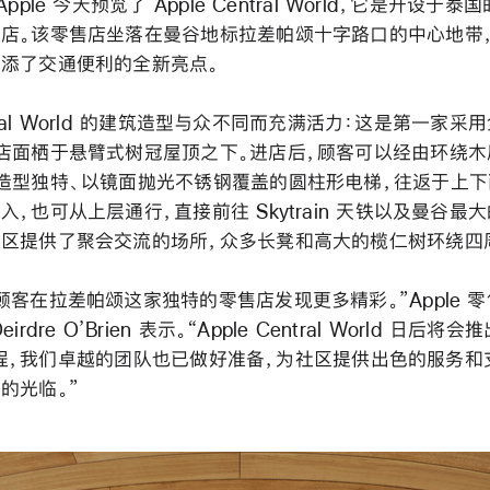
pple 今天预览了 Apple Central World，它是开设于
店。该零售店坐落在曼谷地标拉差帕颂十字路口的中心地带
添了交通便利的全新亮点。
entral World 的建筑造型与众不同而充满活力：这是第一家
店面栖于悬臂式树冠屋顶之下。进店后，顾客可以经由环绕
造型独特、以镜面抛光不锈钢覆盖的圆柱形电梯，往返于上下
，也可从上层通行，直接前往 Skytrain 天铁以及曼谷最
区提供了聚会交流的场所，众多长凳和高大的榄仁树环绕四
顾客在拉差帕颂这家独特的零售店发现更多精彩。”Apple 
rdre O’Brien 表示。“Apple Central World 日后将会
le 课程，我们卓越的团队也已做好准备，为社区提供出色的服务
的光临。”