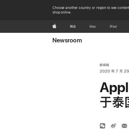
Choose another country or region to see content
shop online.
Apple
商店
Mac
iPad
Newsroom
新闻稿
2020 年 7 月 29
App
于泰