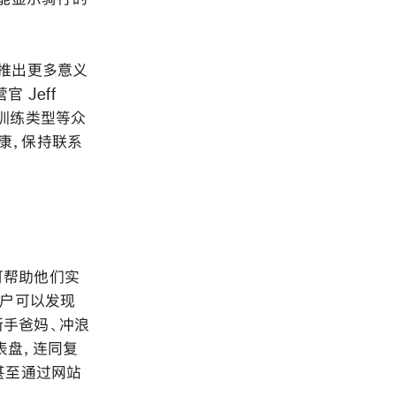
能推出更多意义
 Jeff
体能训练类型等众
康，保持联系
可帮助他们实
让用户可以发现
新手爸妈、冲浪
表盘，连同复
，甚至通过网站