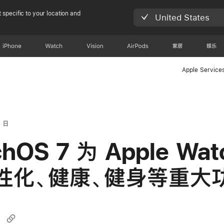
 specific to your location and
United States
iPhone
Watch
Vision
AirPods
家居
娱乐
Apple Service
3 日
chOS 7 为 Apple Wat
性化、健康、健身等重大