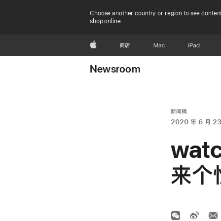
Choose another country or region to see content
shop online.
Apple
商店
Mac
iPad
Newsroom
新闻稿
2020 年 6 月 2
wat
来个