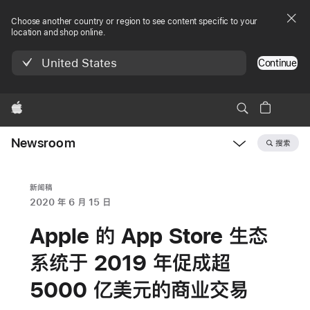
Choose another country or region to see content specific to your
location and shop online.
United States
Continue
Apple
Newsroom
搜索
Open
Newsroom
navigation
新闻稿
2020 年 6 月 15 日
Apple 的 App Store 生态
系统于 2019 年促成超
5000 亿美元的商业交易