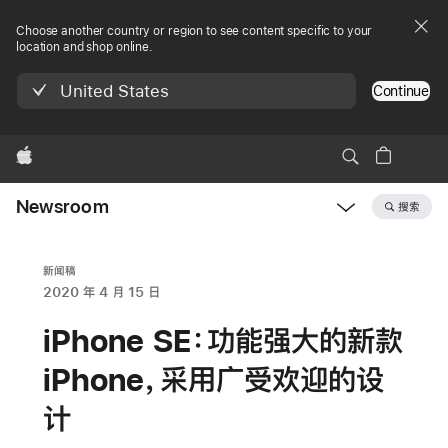
Choose another country or region to see content specific to your
location and shop online.
United States
Continue
Apple
Newsroom
搜索
Open
Newsroom
navigation
新闻稿
2020 年 4 月 15 日
iPhone SE：功能强大的新款
iPhone，采用广受欢迎的设
计