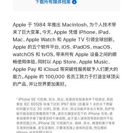
下载所有媒体档案
Apple 于 1984 年推出 Macintosh，为个人技术带
来了巨大变革。今天，Apple 凭借 iPhone、iPad、
Mac、Apple Watch 和 Apple TV 引领全球创新。
Apple 的五个软件平台，iOS、iPadOS、macOS、
watchOS 和 tvOS，带来所有 Apple 设备之间的顺
畅使用体验，同时以 App Store、Apple Music、
Apple Pay 和 iCloud 等突破性服务赋予人们更大的
能力。Apple 的 100,000 名员工致力于打造全球顶尖
的产品，并让世界更加美好。
iPhone SE 可防溅、抗水、防尘，在受控实验室条件下经测试，其效
1
果在 IEC 60529 标准下达到 IP67 级别 (在最深 1 米的水下停留
时间最长可达 30 分钟)。防溅、抗水、防尘功能并非永久有效，防护性
能可能会因日常磨损而下降。请勿为潮湿状态下的 iPhone 充电；请
参阅使用手册了解清洁和干燥说明。由于浸入液体而导致的损坏不在
保修范围之内。iPhone SE 可抵御汽水、咖啡、茶水、啤酒和果汁等常
见液体的侵袭。发生泼溅时，只要清洗溅上液体的区域，然后擦拭
iPhone 并将其晾干即可。