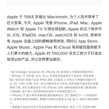
Apple 于 1984 年推出 Macintosh，为个人技术带来了
巨大变革。今天，Apple 凭借 iPhone、iPad、Mac、Apple
Watch 和 Apple TV 引领全球创新。Apple 的五个软件平
台，iOS、iPadOS、macOS、watchOS 和 tvOS，带来所
有 Apple 设备之间的顺畅使用体验，同时以 App Store、
Apple Music、Apple Pay 和 iCloud 等突破性服务赋予
人们更大的能力。Apple 的 100,000 名员工致力于打造全
球顶尖的产品，并让世界更加美好。
据 Strategy Analytics 称，iPhone X
R
是深受人们喜爱的智能手机。
1
iPhone 11 可防溅、抗水、防尘，在受控实验室条件下经测试，其效果在
2
IEC 60529 标准下达到 IP68 级别 (在最深 2 米的水下停留时间最长可
达 30 分钟)。防溅、抗水、防尘功能并非永久有效，防护性能可能会因日常磨
损而下降。请勿为潮湿状态下的 iPhone 充电；请参阅使用手册了解清洁和
干燥说明。由于浸入液体而导致的损坏不在保修范围之内。
iPhone 11 显示屏采用曲线优美的圆角设计，四个圆角位于一个标准矩形
3
内。按照标准矩形测量时，屏幕的对角线长度是 6.06 英寸。实际可视区域较
小。
速度基于现场状况和不同运营商而可能有所差异。有关 LTE 支持的详情，
4