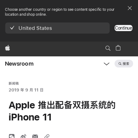
Choose another country or region to see content specific to your
location and shop online.
United States
Continue
Apple
Newsroom
搜索
Open
Newsroom
navigation
新闻稿
2019 年 9 月 11 日
Apple 推出配备双摄系统的
iPhone 11