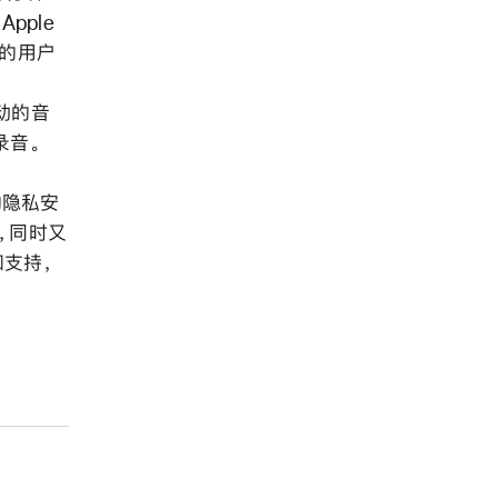
pple
的用户
互动的音
录音。
的隐私安
务，同时又
和支持，