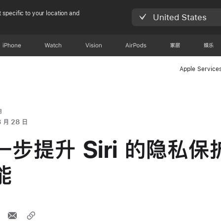
 specific to your location and
United States
iPhone
Watch
Vision
AirPods
家居
娱乐
Apple Service
明
8 月 28 日
一步提升 Siri 的隐私保
能