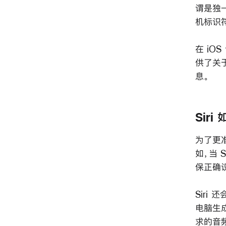
谓是独
机标识
在 iOS
供了关
息。
Sir
为了更准
如，当 
保正确
Sir
电脑生
求的音频