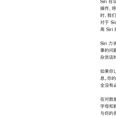
Sir
操作，将
时，我
对于 S
高 Sir
Sir
事的问
杂货店
如果你让
息。你
全没有
在对数
字母和数
与你的