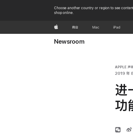
Choose another country or region to see content
shop online.
Apple
商店
Mac
iPad
Newsroom
APPLE 声
2019 年 
进
功