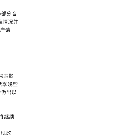
小部分音
响应情况并
用户请
深表歉
秋季晚些
会做出以
们将继续
实现改