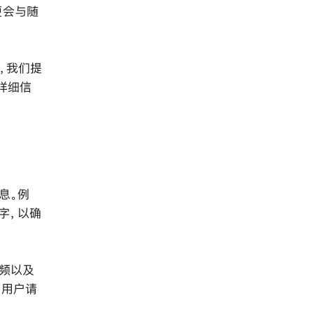
便会与随
”中，我们提
详细信
息。例
字，以确
音频以及
用用户请