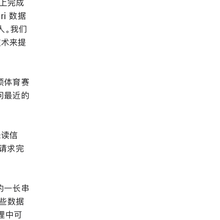
备上完成
i 数据
人。我们
技术来提
项体育赛
问最近的
未读信
的请求完
的一长串
这些数据
理中可