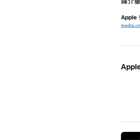
媒介
Appl
media.c
Appl