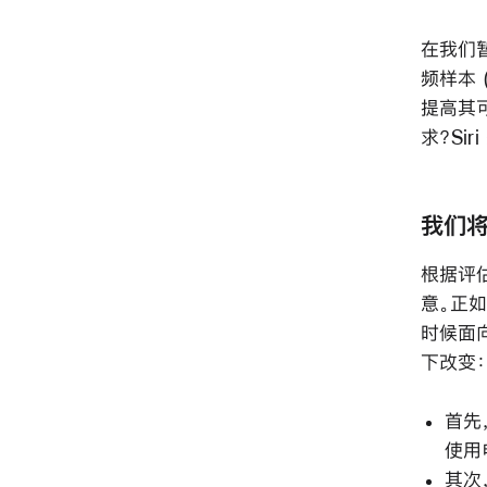
在我们暂
频样本 
提高其可
求？Si
我们
根据评
意。正如
时候面
下改变
首先
使用
其次