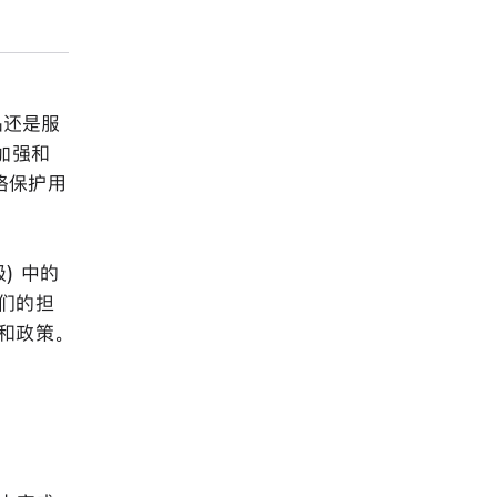
品还是服
加强和
格保护用
) 中的
他们的担
和政策。