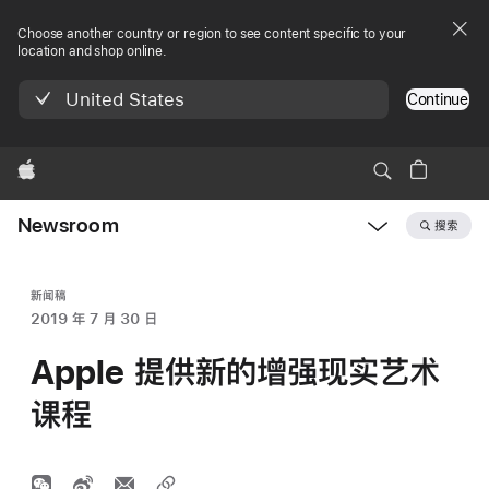
Choose another country or region to see content specific to your
location and shop online.
United States
Continue
Apple
Newsroom
搜索
Open
Newsroom
navigation
新闻稿
2019 年 7 月 30 日
Apple 提供新的增强现实艺术
课程