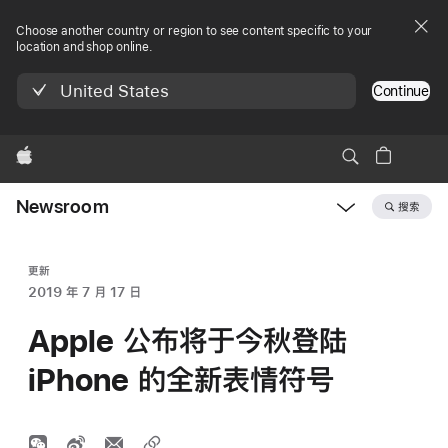
Choose another country or region to see content specific to your
location and shop online.
United States
Continue
Apple
Newsroom
搜索
Open
Newsroom
navigation
更新
2019 年 7 月 17 日
Apple 公布将于今秋登陆
iPhone 的全新表情符号