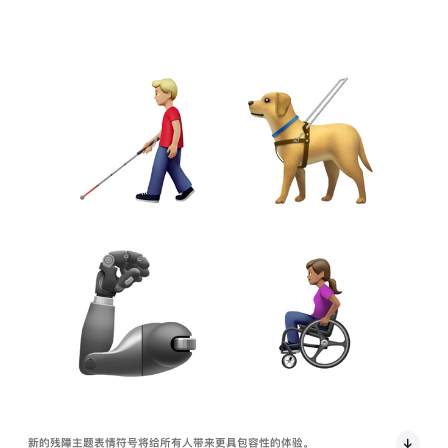
新的残障主题表情符号将给所有人带来更具包容性的体验。
Ap