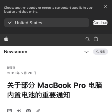
Choose another country or region to see content specific to your
location and shop online.
United States
Continue
Apple
Newsroom
搜索
Open
Newsroom
navigation
新闻稿
2019 年 6 月 20 日
关于部分 MacBook Pro 电脑
内置电池的重要通知