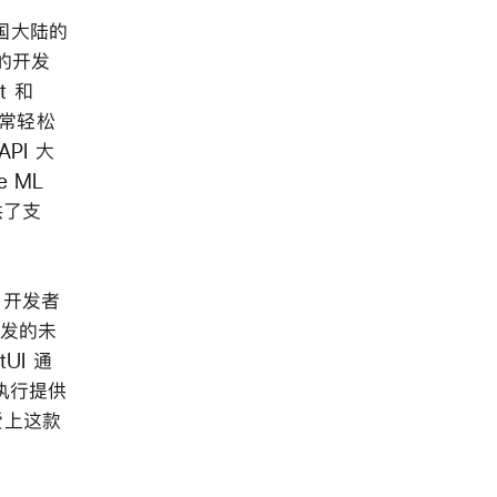
中国大陆的
的开发
it 和
非常轻松
PI 大
e ML
供了支
为开发者
开发的未
tUI 通
执行提供
爱上这款