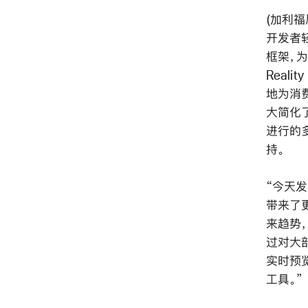
(加利福
开发者轻
框架，
Real
地为消费
大简化
进行的
持。
“今天发
带来了更
来趋势，”
过对大
实时预
工具。”