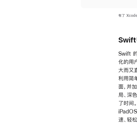
有了 Xcod
Swift
Swif
化的用户
大而又
利用简
面，并加
局、深
了时间。S
iPadO
速、轻松