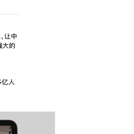
具，让中
强大的
多亿人