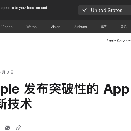
 specific to your location and
United States
iPhone
Watch
Vision
AirPods
家居
娱乐
Apple Service
6 月 3 日
pple 发布突破性的 App
新技术