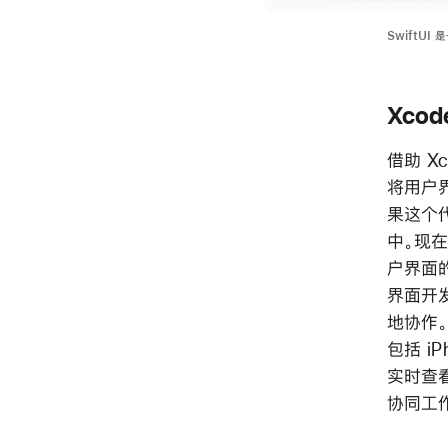
SwiftU
Xcod
借助 X
将用户界
果这个
中。现
户界面
界面开
地协作。
包括 iP
实时查
协同工