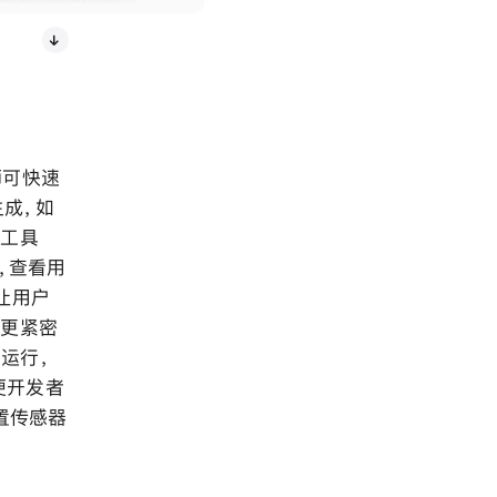
师可快速
生成，如
计工具
，查看用
让用户
师更紧密
接运行，
，方便开发者
置传感器