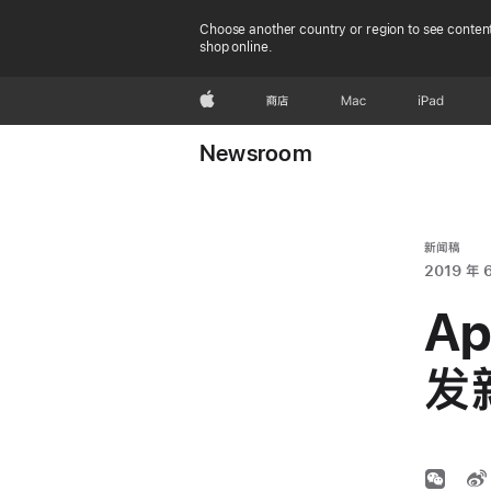
Choose another country or region to see content
shop online.
Apple
商店
Mac
iPad
Newsroom
新闻稿
2019 年 
A
发