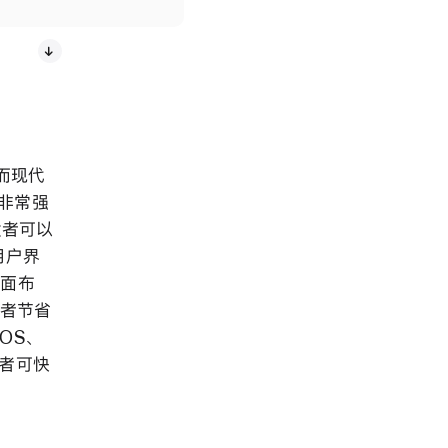
，而现代
个非常强
发者可以
用户界
界面布
发者节省
iOS、
开发者可快