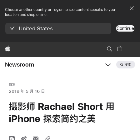
Choose another country or region to see content specific to your
location and shop online.
United States
Continue
Apple
Newsroom
搜索
Open
Newsroom
navigation
特写
2019 年 5 月 16 日
摄影师 Rachael Short 用
iPhone 探索简约之美