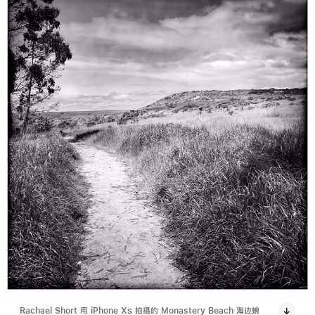
Rachael Short 用 iPhone X
S
拍摄的 Monastery Beach 海边蜿