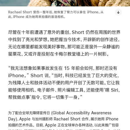
Rachael Short 受伤一整年后，她恢复了臂力可以拿住 iPhone。从
此，iPhone 成为她用来拍摄的首选相机。
尽管在十年前遭遇了意外的重创，Short 仍然在周围的世界
中找到了亮光和梦想。她把握当今技术，开辟新的创作途径，
无论在哪里都能发现美好事物。那可能正是窗外一朵静谧的
罂粟花，又或许是投射在卡梅尔教堂墙上的一片树影。
“我无法想象如果事故发生在 15 年前会如何，那时还没有
iPhone。” Short 说，“当时，科技已经发生了巨大的变化，
为残障人士和肢体活动不便的用户开创了无数可能。它让我
能够使用相机、电子邮件、照片编辑工具，还能使用‘嘿 Siri，
帮我做点事’指令，它将一切集于一身。”
为了配合全球无障碍宣传日
(Global Accessibility Awareness
Day)
，
Apple
与加州摄影师
Rachael Short
合作，展示她用
iPhone
拍摄的艺术作品。
目前，
Apple
正在全球举办各种活动，以此来推广包容