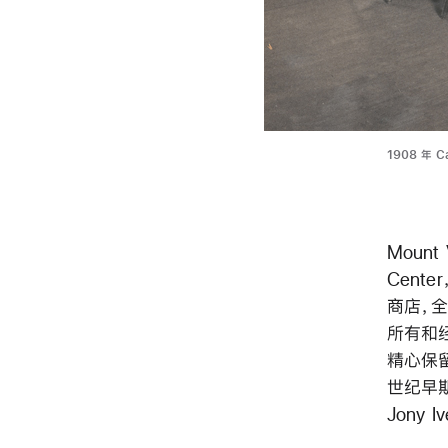
1908 年 C
Mount 
Cente
商店，全部归
所有和经
精心保
世纪早期的
Jony