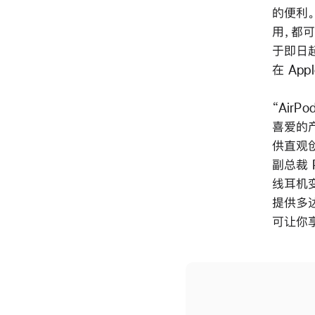
的便利。
用，都可
于即日
在 App
“Air
喜爱的
供直观
副总裁 P
线耳机变
提供多达
可让你