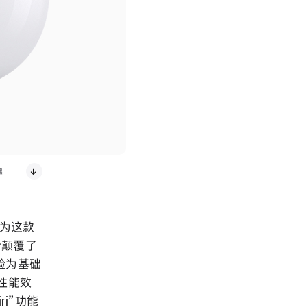
嘿
，为这款
计颠覆了
体验为基础
的性能效
i”功能