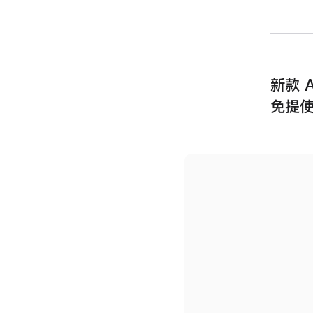
新款 
免提使