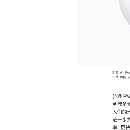
新款 Air
Siri”功
(加利福
全球备受
人们的无
进一步提
率、更快