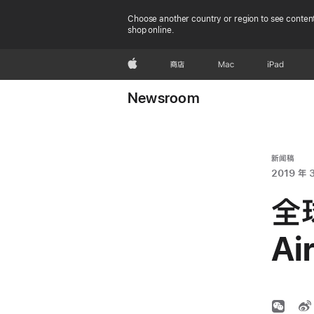
Choose another country or region to see content
shop online.
Apple
商店
Mac
iPad
Newsroom
新闻稿
2019 年 
全
A