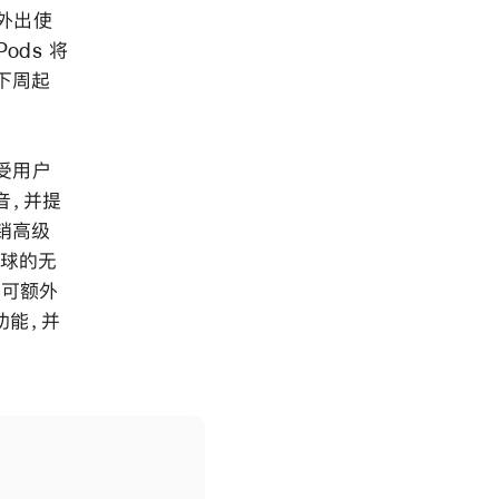
是外出使
ods 将
于下周起
最受用户
音，并提
销高级
靡全球的无
，可额外
功能，并