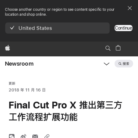
Choose another country or region to see content specific to your
location and shop online.
United States
Continue
Apple
Newsroom
搜索
Open
Newsroom
navigation
更新
2018 年 11 月 16 日
Final Cut Pro X 推出第三方
工作流程扩展功能