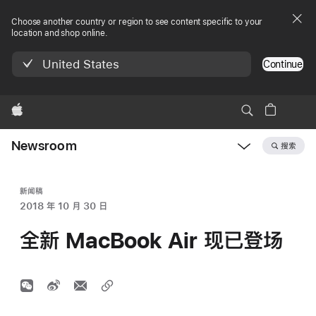
Choose another country or region to see content specific to your
location and shop online.
United States
Continue
Apple
Newsroom
搜索
Open
Newsroom
navigation
新闻稿
2018 年 10 月 30 日
全新 MacBook Air 现已登场