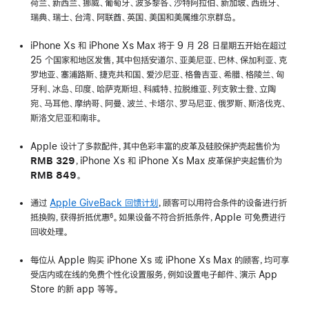
荷兰、新西兰、挪威、葡萄牙、波多黎各、沙特阿拉伯、新加坡、西班牙、
瑞典、瑞士、台湾、阿联酋、英国、美国和美属维尔京群岛。
iPhone Xs 和 iPhone Xs Max 将于 9 月 28 日星期五开始在超过
25 个国家和地区发售，其中包括安道尔、亚美尼亚、巴林、保加利亚、克
罗地亚、塞浦路斯、捷克共和国、爱沙尼亚、格鲁吉亚、希腊、格陵兰、匈
牙利、冰岛、印度、哈萨克斯坦、科威特、拉脱维亚、列支敦士登、立陶
宛、马耳他、摩纳哥、阿曼、波兰、卡塔尔、罗马尼亚、俄罗斯、斯洛伐克、
斯洛文尼亚和南非。
Apple 设计了多款配件，其中色彩丰富的皮革及硅胶保护壳起售价为
RMB 329
，iPhone Xs 和 iPhone Xs Max 皮革保护夹起售价为
RMB 849
。
通过
Apple GiveBack 回馈计划
，顾客可以用符合条件的设备进行折
抵换购，获得折抵优惠
。如果设备不符合折抵条件，Apple 可免费进行
6
回收处理。
每位从 Apple 购买 iPhone Xs 或 iPhone Xs Max 的顾客，均可享
受店内或在线的免费个性化设置服务，例如设置电子邮件、演示 App
Store 的新 app 等等。