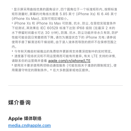
显示屏采用曲线优美的圆角设计，四个圆角位于一个标准矩形内。按照标准
1
矩形测量时，屏幕的对角线长度是 5.85 英寸 (iPhone Xs) 和 6.46 英寸
(iPhone Xs Max)。实际可视区域较小。
iPhone Xs 和 iPhone Xs Max 可防溅、抗水、防尘，在受控实验室条件
2
下经测试，其效果在 IEC 60529 标准下达到 IP68 级别 (在最深 2 米的
水下停留时间最长可达 30 分钟)。防溅、抗水、防尘功能并非永久有效，防护
性能可能会因日常磨损而下降。请勿为潮湿状态下的 iPhone 充电；请参阅
使用手册了解清洁和干燥说明。由于浸入液体而导致的损坏不在保修范围之
内。
今年秋天晚些时候推出的免费软件更新将支持景深控制中的实时预览。
3
速度基于现场状况和不同运营商而可能有所差异。有关 LTE 支持的详情，
4
请联系你的运营商并查看
apple.com/cn/iphone/LTE
.
使用双卡要求使用两项移动通信服务 (可能包括关于漫游的限制规定)。使
5
用需遵守特定的限制条件。
在大多数国家或地区提供。
6
媒介垂询
Apple 媒体联络
media.cn@apple.com