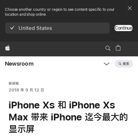
Choose another country or region to see content specific to your
location and shop online.
United States
Continue
Apple
Newsroom
搜索
Open
Newsroom
navigation
新闻稿
2018 年 9 月 12 日
iPhone X
S
和 iPhone X
S
Max 带来 iPhone 迄今最大的
显示屏