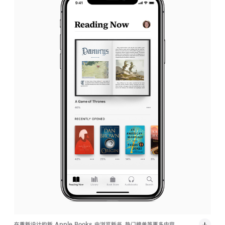
在重新设计的新 Apple Books 中浏览新书、热门榜单等更多内容。
App