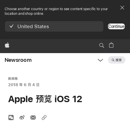
Choose another country or region to see content specific to your
location and shop online.
United States
Continue
Apple
Newsroom
搜索
Open
Newsroom
navigation
新闻稿
2018 年 6 月 4 日
Apple 预览 iOS 12