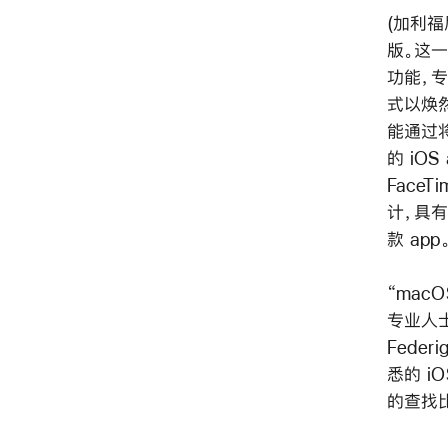
(加利福
版。这
功能，专
式以焕
能通过
的 iO
Face
计，具有
款 app
“mac
专业人士
Fede
悉的 iO
的查找