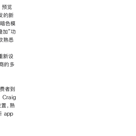
预览
发的新
新暗色模
叠加”功
款熟悉
；
的重新设
发商的多
消费者到
raig
位置，熟
 app