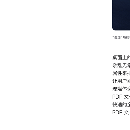
“叠加”功
桌面上
杂乱无
属性来排
让用户
理媒体
PDF
快速的
PDF