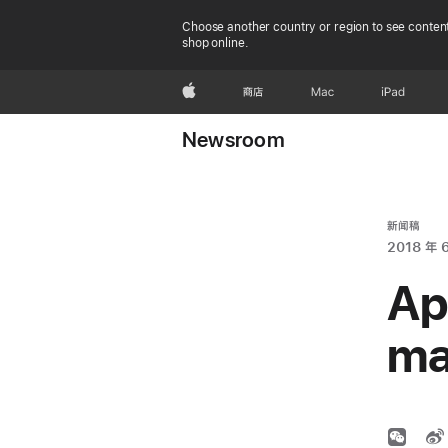
Choose another country or region to see content
shop online.
Apple
商店
Mac
iPad
Newsroom
新闻稿
2018 年 
Ap
ma