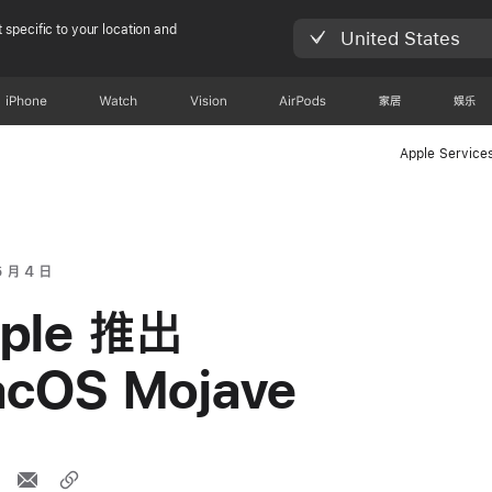
 specific to your location and
United States
iPhone
Watch
Vision
AirPods
家居
娱乐
Apple Service
6 月 4 日
ple 推出
cOS Mojave