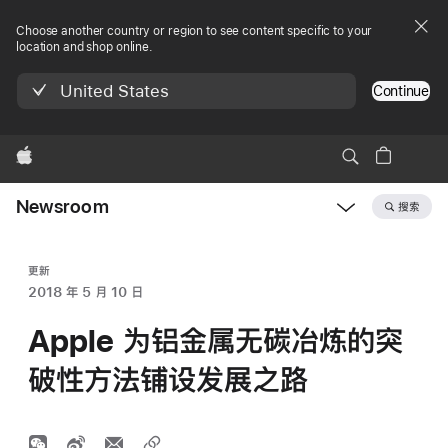
Choose another country or region to see content specific to your
location and shop online.
United States
Continue
Apple
Newsroom
搜索
Open
Newsroom
navigation
更新
2018 年 5 月 10 日
Apple 为铝金属无碳冶炼的突
破性方法铺设发展之路