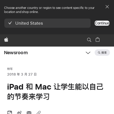
Choose another country or region to see content specific to your
location and shop online.
United States
Continue
Apple
Newsroom
搜索
Open
Newsroom
navigation
特写
2018 年 3 月 27 日
iPad 和 Mac 让学生能以自己
的节奏来学习