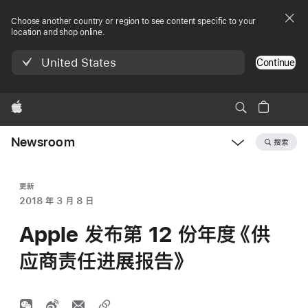
Choose another country or region to see content specific to your
location and shop online.
United States
Continue
Apple
Newsroom
搜索
Open
Newsroom
navigation
更新
2018 年 3 月 8 日
Apple 发布第 12 份年度《供
应商责任进展报告》