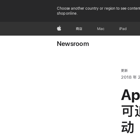
Choose another country or region to see content
shop online.
Apple
商店
Mac
iPad
Newsroom
更新
2018 年 
Ap
可
动