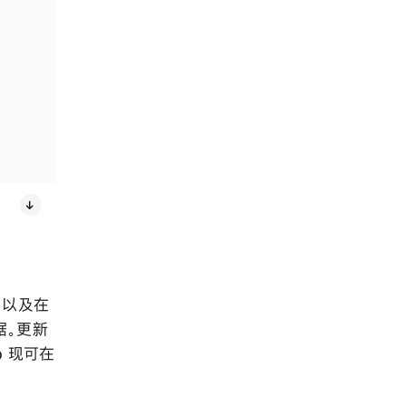
snoww 提供即时通知，包括滑行数据和突破性进展，还能找到好友的实时位
计，以及在
据。更新
pp 现可在