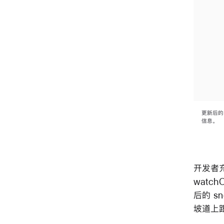
运动，运动数据还可以计算到 Apple Watch 的健身记录 app 中。
更新后的
信息。
开发者充分
watc
后的 sno
坡道上