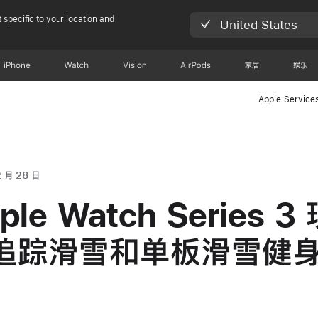
 specific to your location and
United States
iPhone
Watch
Vision
AirPods
家居
娱乐
Apple Service
2 月 28 日
ple Watch Series 3
追踪滑雪和单板滑雪健