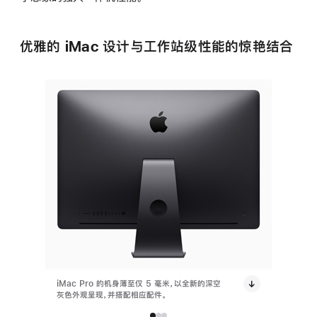
优雅的 iMac 设计与工作站级性能的惊艳结合
iMac Pro 的机身薄至仅 5 毫米，以全新的深空
iMac 
灰色外观呈现，并搭配相应配件。
灰色外观