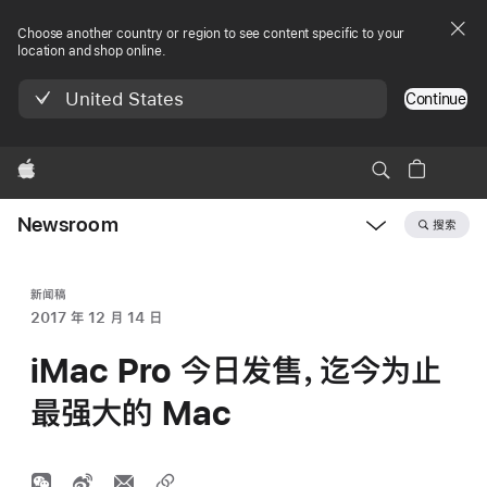
Choose another country or region to see content specific to your
location and shop online.
United States
Continue
Apple
Newsroom
搜索
Open
Newsroom
navigation
新闻稿
2017 年 12 月 14 日
iMac Pro 今日发售，迄今为止
最强大的 Mac