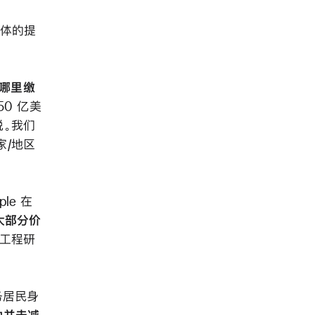
等媒体的提
往哪里缴
0 亿美
税。我们
家/地区
le 在
绝大部分价
、工程研
务居民身