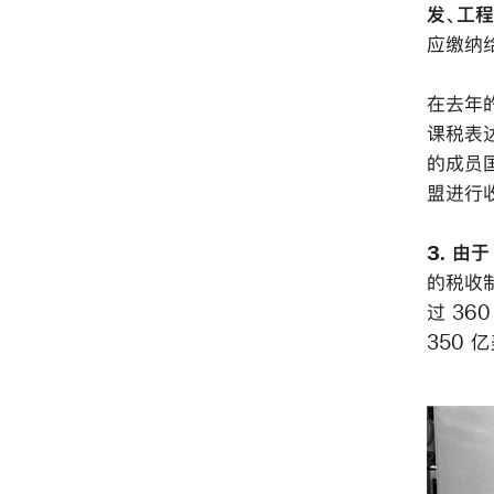
发、工
应缴纳
在去年
课税表
的成员
盟进行
3. 由
的税收
过 3
350