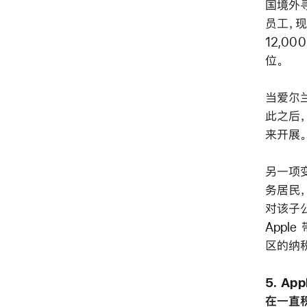
国境外
员工，现
12,0
位。
当爱尔兰
此之后
来开展。
另一项
务居民
对该子
Appl
区的纳
5. A
在一直