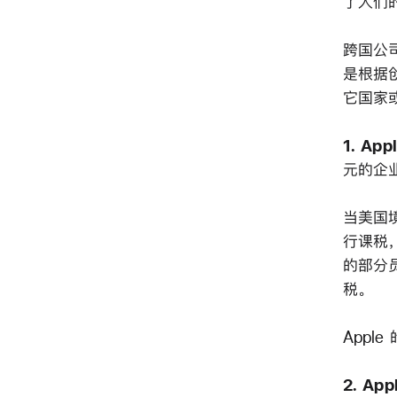
了人们
跨国公
是根据
它国家
1.
Ap
元的企业
当美国
行课税，
的部分员
税。
Appl
2.
Ap