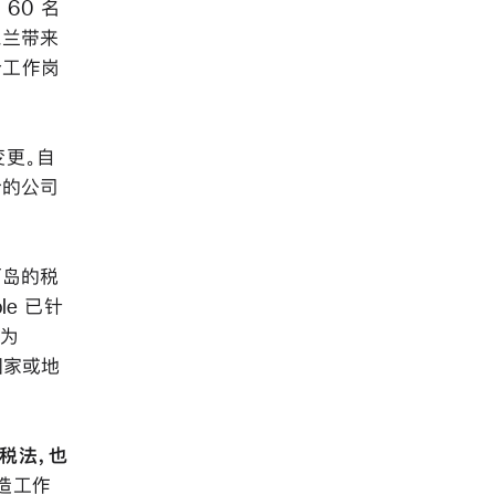
60 名
尔兰带来
万个工作岗
变更。自
份的公司
西岛的税
le 已针
未为
国家或地
化税法，也
造工作