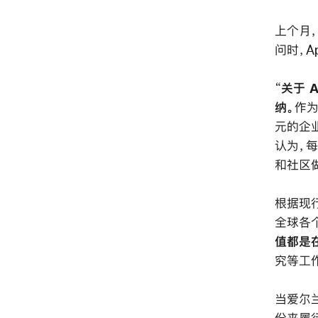
上个月，
问时，A
“
关于 
纳。
作
元的企
认为，
和社区
根据现
全球各
值都是
究等工
当爱尔