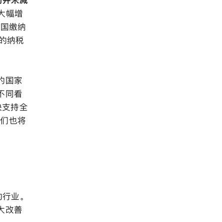
动并未减
大幅增
该国缴纳
国的纳税
的国家
不同看
决支持全
我们也将
的行业。
大改善