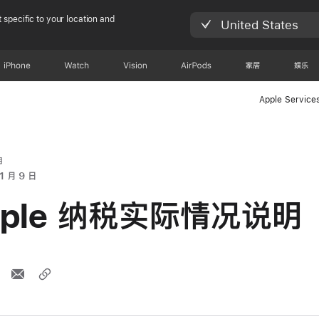
 specific to your location and
United States
iPhone
Watch
Vision
AirPods
家居
娱乐
Apple Service
明
1 月 9 日
pple 纳税实际情况说明