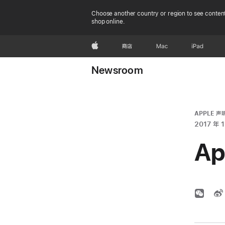
Choose another country or region to see content
shop online.
Apple
商店
Mac
iPad
Newsroom
APPLE 声
2017 年 1
A