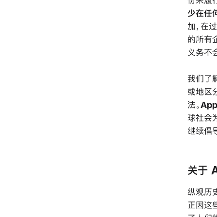
份来履
少在任
加，在
的所有
义务不
我们了
或地区
法。
Ap
球社会
继续倡
关于 
纵观历史
正因这