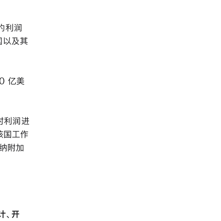
的利润
国以及其
0 亿美
对利润进
在该国工作
缴纳附加
计、开