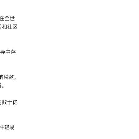
 在全世
区和社区
报导中存
纳税款，
。
纳数十亿
文件轻易