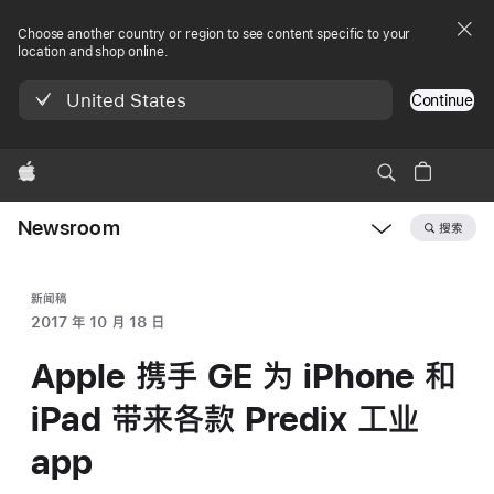
Choose another country or region to see content specific to your
location and shop online.
United States
Continue
Apple
Newsroom
搜索
Open
Newsroom
navigation
新闻稿
2017 年 10 月 18 日
Apple 携手 GE 为 iPhone 和
iPad 带来各款 Predix 工业
app